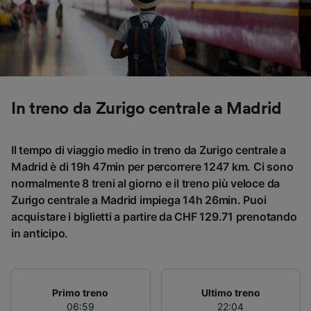
Utilizzare dati di geolocalizzazione precisi.
Scansione attiva delle caratteristiche del
dispositivo ai fini dell’identificazione.
Archiviare informazioni su dispositivo e/o
accedervi. Pubblicità e contenuti
personalizzati, misurazione delle prestazioni
dei contenuti e degli annunci, ricerche sul
In treno da Zurigo centrale a Madrid
pubblico, sviluppo di servizi.
Elenco dei partner (fornitori)
Il tempo di viaggio medio in treno da Zurigo centrale a
Madrid è di 19h 47min per percorrere 1247 km. Ci sono
normalmente 8 treni al giorno e il treno più veloce da
Zurigo centrale a Madrid impiega 14h 26min. Puoi
acquistare i biglietti a partire da CHF 129.71 prenotando
in anticipo.
Primo treno
Ultimo treno
06:59
22:04