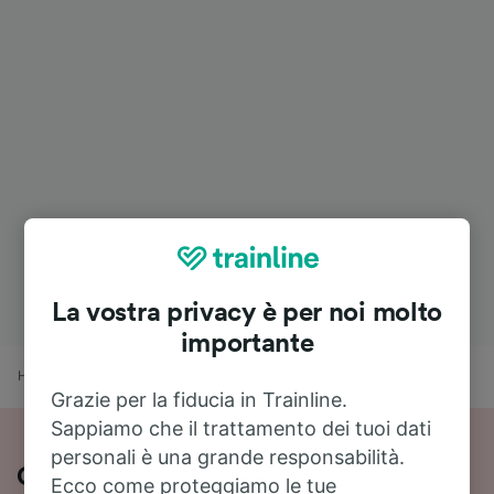
La vostra privacy è per noi molto
importante
Home
Orari treni
Zurigo centrale a Ginevra
Grazie per la fiducia in Trainline.
Sappiamo che il trattamento dei tuoi dati
personali è una grande responsabilità.
Guida al viaggio in treno da Zurigo
Ecco come proteggiamo le tue