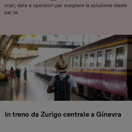
orari, date e operatori per scegliere la soluzione ideale
Utilizzare dati di geolocalizzazione precisi.
Scansione attiva delle caratteristiche del
per te.
dispositivo ai fini dell’identificazione.
Archiviare informazioni su dispositivo e/o
accedervi. Pubblicità e contenuti
personalizzati, misurazione delle prestazioni
dei contenuti e degli annunci, ricerche sul
pubblico, sviluppo di servizi.
Elenco dei partner (fornitori)
In treno da Zurigo centrale a Ginevra