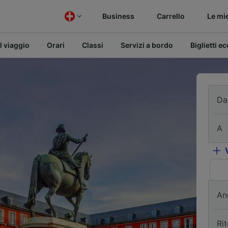
Business
Carrello
Le mi
l viaggio
Orari
Classi
Servizi a bordo
Biglietti e
Da
A
An
Ri