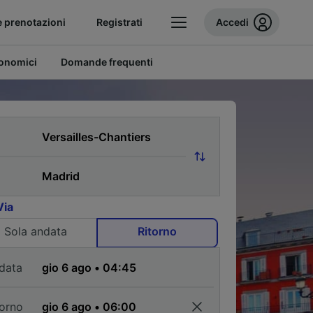
e prenotazioni
Registrati
Accedi
conomici
Domande frequenti
Via
Sola andata
Ritorno
data
torno