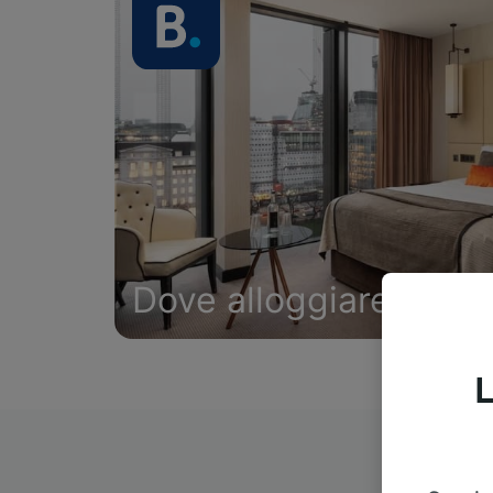
Dove alloggiare
L