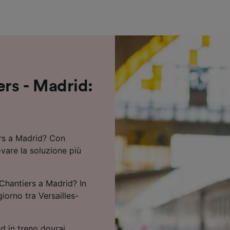
ei partner (fornitori)
ers - Madrid:
ers a Madrid? Con
ovare la soluzione più
-Chantiers a Madrid? In
giorno tra Versailles-
d in treno dovrai