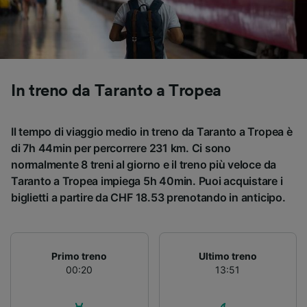
Utilizzare dati di geolocalizzazione precisi.
Scansione attiva delle caratteristiche del
dispositivo ai fini dell’identificazione.
Archiviare informazioni su dispositivo e/o
accedervi. Pubblicità e contenuti
personalizzati, misurazione delle prestazioni
In treno da Taranto a Tropea
dei contenuti e degli annunci, ricerche sul
pubblico, sviluppo di servizi.
Il tempo di viaggio medio in treno da Taranto a Tropea è
Elenco dei partner (fornitori)
di 7h 44min per percorrere 231 km. Ci sono
normalmente 8 treni al giorno e il treno più veloce da
Taranto a Tropea impiega 5h 40min. Puoi acquistare i
biglietti a partire da CHF 18.53 prenotando in anticipo.
Primo treno
Ultimo treno
00:20
13:51