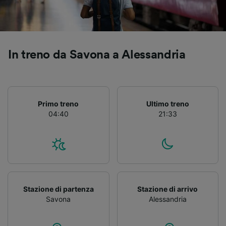
Utilizzare dati di geolocalizzazione precisi.
Scansione attiva delle caratteristiche del
dispositivo ai fini dell’identificazione.
Archiviare informazioni su dispositivo e/o
accedervi. Pubblicità e contenuti
In treno da Savona a Alessandria
personalizzati, misurazione delle prestazioni
dei contenuti e degli annunci, ricerche sul
pubblico, sviluppo di servizi.
Elenco dei partner (fornitori)
Primo treno
Ultimo treno
04:40
21:33
Stazione di partenza
Stazione di arrivo
Savona
Alessandria