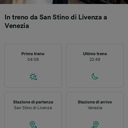
Utilizzare dati di geolocalizzazione precisi.
Scansione attiva delle caratteristiche del
dispositivo ai fini dell’identificazione.
In treno da San Stino di Livenza a
Archiviare informazioni su dispositivo e/o
Venezia
accedervi. Pubblicità e contenuti
personalizzati, misurazione delle prestazioni
dei contenuti e degli annunci, ricerche sul
pubblico, sviluppo di servizi.
Primo treno
Ultimo treno
Elenco dei partner (fornitori)
04:09
22:49
Stazione di partenza
Stazione di arrivo
San Stino di Livenza
Venezia