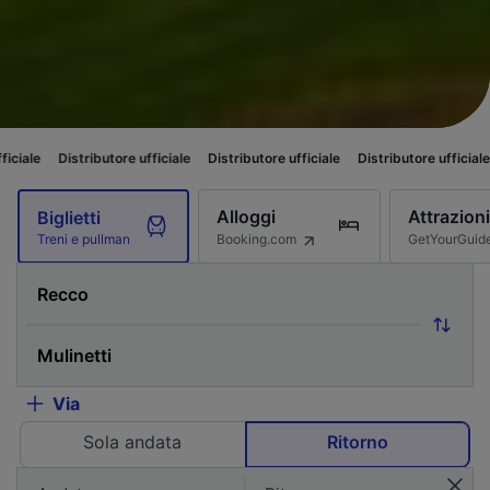
ributore ufficiale
Distributore ufficiale
Distributore ufficiale
Distributor
Alloggi
Attrazioni
Biglietti
Booking.com
GetYourGuid
Treni e pullman
Via
Sola andata
Ritorno