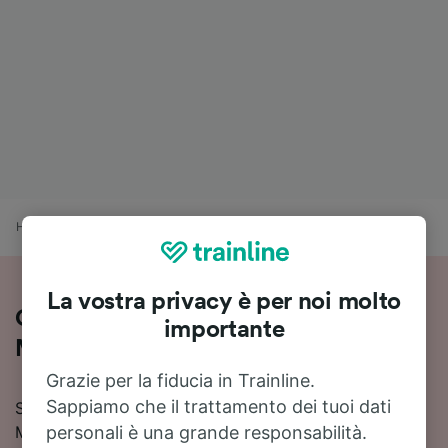
Home
Orari treni
Recco a Mulinetti
La vostra privacy è per noi molto
Come viaggiare in treno da Recco a
importante
Mulinetti
Grazie per la fiducia in Trainline.
Sappiamo che il trattamento dei tuoi dati
Stai pianificando un viaggio in treno da Recco a
Mulinetti? Consulta orari aggiornati, prezzi e soluzioni
personali è una grande responsabilità.