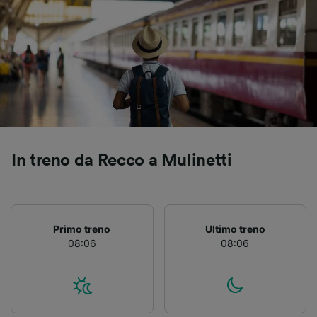
fornire:
Utilizzare dati di geolocalizzazione precisi.
Scansione attiva delle caratteristiche del
dispositivo ai fini dell’identificazione.
Archiviare informazioni su dispositivo e/o
accedervi. Pubblicità e contenuti
personalizzati, misurazione delle prestazioni
dei contenuti e degli annunci, ricerche sul
pubblico, sviluppo di servizi.
Elenco dei partner (fornitori)
In treno da Recco a Mulinetti
Primo treno
Ultimo treno
08:06
08:06