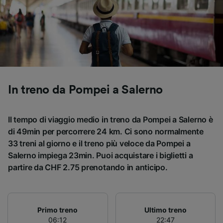
Utilizzare dati di geolocalizzazione precisi.
Scansione attiva delle caratteristiche del
dispositivo ai fini dell’identificazione.
Archiviare informazioni su dispositivo e/o
accedervi. Pubblicità e contenuti
personalizzati, misurazione delle prestazioni
dei contenuti e degli annunci, ricerche sul
pubblico, sviluppo di servizi.
In treno da Pompei a Salerno
Elenco dei partner (fornitori)
Il tempo di viaggio medio in treno da Pompei a Salerno è
di 49min per percorrere 24 km. Ci sono normalmente
33 treni al giorno e il treno più veloce da Pompei a
Salerno impiega 23min. Puoi acquistare i biglietti a
partire da CHF 2.75 prenotando in anticipo.
Primo treno
Ultimo treno
06:12
22:47