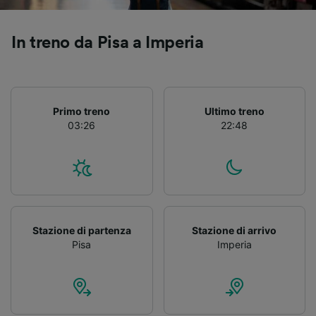
Utilizzare dati di geolocalizzazione precisi.
Scansione attiva delle caratteristiche del
dispositivo ai fini dell’identificazione.
In treno da Pisa a Imperia
Archiviare informazioni su dispositivo e/o
accedervi. Pubblicità e contenuti
personalizzati, misurazione delle prestazioni
dei contenuti e degli annunci, ricerche sul
pubblico, sviluppo di servizi.
Primo treno
Ultimo treno
03:26
22:48
Elenco dei partner (fornitori)
Stazione di partenza
Stazione di arrivo
Pisa
Imperia