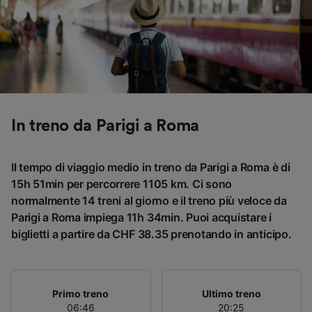
Utilizzare dati di geolocalizzazione precisi.
Scansione attiva delle caratteristiche del
dispositivo ai fini dell’identificazione.
Archiviare informazioni su dispositivo e/o
accedervi. Pubblicità e contenuti
personalizzati, misurazione delle prestazioni
dei contenuti e degli annunci, ricerche sul
pubblico, sviluppo di servizi.
In treno da Parigi a Roma
Elenco dei partner (fornitori)
Il tempo di viaggio medio in treno da Parigi a Roma è di
15h 51min per percorrere 1105 km. Ci sono
normalmente 14 treni al giorno e il treno più veloce da
Parigi a Roma impiega 11h 34min. Puoi acquistare i
biglietti a partire da CHF 38.35 prenotando in anticipo.
Primo treno
Ultimo treno
06:46
20:25