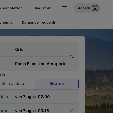
e prenotazioni
Registrati
Accedi
conomici
Domande frequenti
Via
Sola andata
Ritorno
data
torno