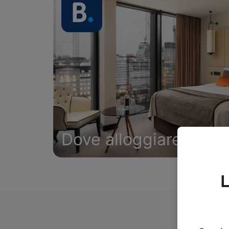
Dove alloggiare
L