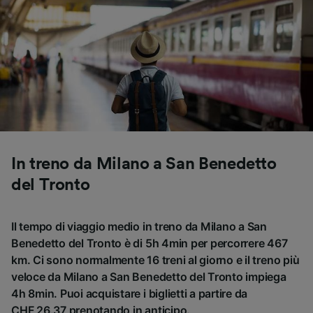
Utilizzare dati di geolocalizzazione precisi.
Scansione attiva delle caratteristiche del
dispositivo ai fini dell’identificazione.
Archiviare informazioni su dispositivo e/o
accedervi. Pubblicità e contenuti
personalizzati, misurazione delle prestazioni
dei contenuti e degli annunci, ricerche sul
pubblico, sviluppo di servizi.
Elenco dei partner (fornitori)
In treno da Milano a San Benedetto
del Tronto
Il tempo di viaggio medio in treno da Milano a San
Benedetto del Tronto è di 5h 4min per percorrere 467
km. Ci sono normalmente 16 treni al giorno e il treno più
veloce da Milano a San Benedetto del Tronto impiega
4h 8min. Puoi acquistare i biglietti a partire da
CHF 26.37 prenotando in anticipo.