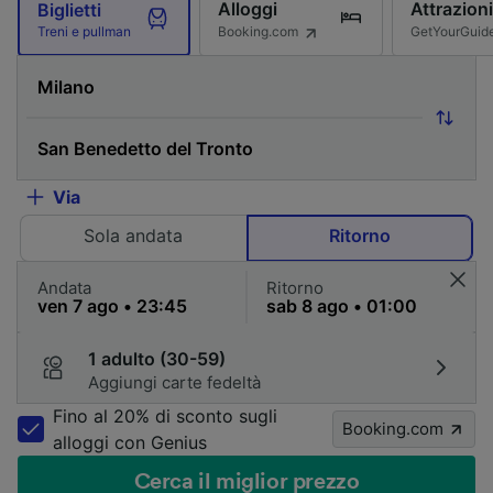
Alloggi
Attrazioni
Biglietti
Booking.com
GetYourGuid
Treni e pullman
Via
Sola andata
Ritorno
Andata
Ritorno
1 adulto (30-59)
Aggiungi carte fedeltà
Fino al 20% di sconto sugli
Booking.com
alloggi con Genius
Cerca il miglior prezzo