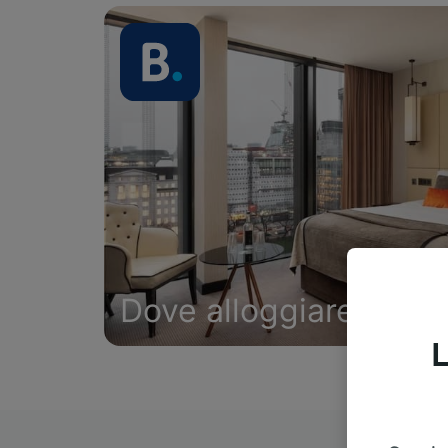
Dove alloggiare
L