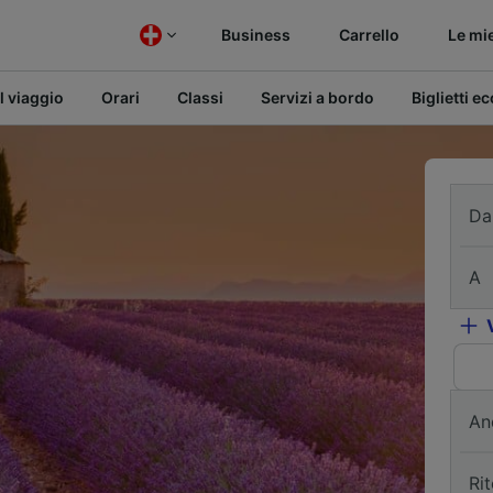
Business
Carrello
Le mi
l viaggio
Orari
Classi
Servizi a bordo
Biglietti e
Da
A
An
Ri