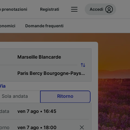
e prenotazioni
Registrati
Accedi
conomici
Domande frequenti
Via
Sola andata
Ritorno
data
torno