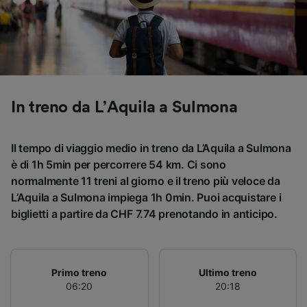
Utilizzare dati di geolocalizzazione precisi.
Scansione attiva delle caratteristiche del
dispositivo ai fini dell’identificazione.
Archiviare informazioni su dispositivo e/o
accedervi. Pubblicità e contenuti
personalizzati, misurazione delle prestazioni
dei contenuti e degli annunci, ricerche sul
In treno da L’Aquila a Sulmona
pubblico, sviluppo di servizi.
Elenco dei partner (fornitori)
Il tempo di viaggio medio in treno da L’Aquila a Sulmona
è di 1h 5min per percorrere 54 km. Ci sono
normalmente 11 treni al giorno e il treno più veloce da
L’Aquila a Sulmona impiega 1h 0min. Puoi acquistare i
biglietti a partire da CHF 7.74 prenotando in anticipo.
Primo treno
Ultimo treno
06:20
20:18