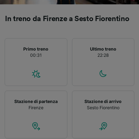
Utilizzare dati di geolocalizzazione precisi.
Scansione attiva delle caratteristiche del
dispositivo ai fini dell’identificazione.
In treno da Firenze a Sesto Fiorentino
Archiviare informazioni su dispositivo e/o
accedervi. Pubblicità e contenuti
personalizzati, misurazione delle prestazioni
dei contenuti e degli annunci, ricerche sul
pubblico, sviluppo di servizi.
Primo treno
Ultimo treno
00:31
22:28
Elenco dei partner (fornitori)
Stazione di partenza
Stazione di arrivo
Firenze
Sesto Fiorentino