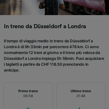
Utilizzare dati di geolocalizzazione precisi.
Scansione attiva delle caratteristiche del
dispositivo ai fini dell’identificazione.
Archiviare informazioni su dispositivo e/o
accedervi. Pubblicità e contenuti
In treno da Düsseldorf a Londra
personalizzati, misurazione delle prestazioni
dei contenuti e degli annunci, ricerche sul
pubblico, sviluppo di servizi.
Il tempo di viaggio medio in treno da Düsseldorf a
Londra è di 9h 33min per percorrere 478 km. Ci sono
Elenco dei partner (fornitori)
normalmente 12 treni al giorno e il treno più veloce da
Düsseldorf a Londra impiega 5h 58min. Puoi acquistare
i biglietti a partire da CHF 118.50 prenotando in
anticipo.
Primo treno
Ultimo treno
06:58
21:48