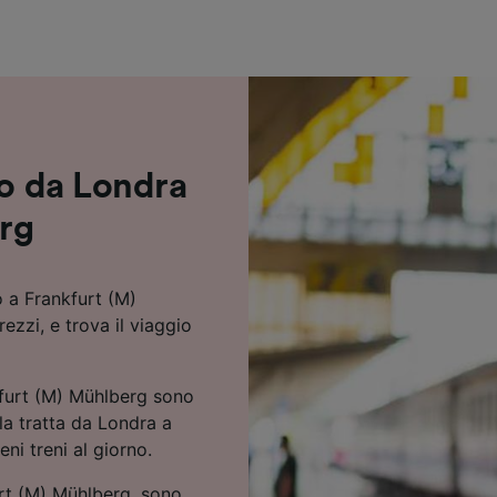
ei partner (fornitori)
no da Londra
rg
o a Frankfurt (M)
zzi, e trova il viaggio
kfurt (M) Mühlberg sono
lla tratta da Londra a
ni treni al giorno.
urt (M) Mühlberg, sono