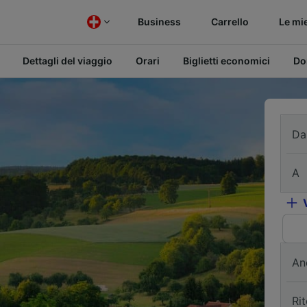
Business
Carrello
Le mi
Dettagli del viaggio
Orari
Biglietti economici
Do
Da
A
An
Ri