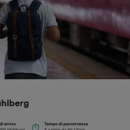
ühlberg
di arrivo
Tempo di percorrenza
 (M) Mühlberg
A partire da 6h 14min