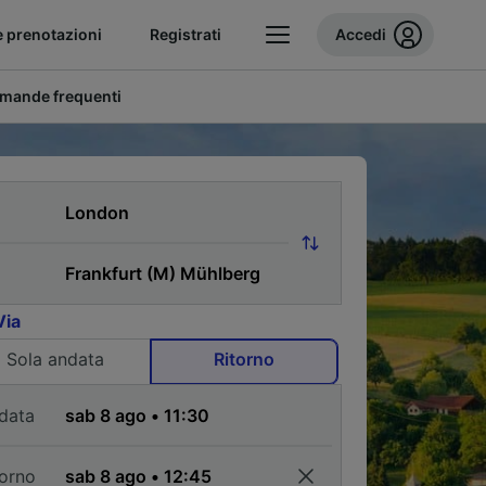
e prenotazioni
Registrati
Accedi
mande frequenti
Via
Sola andata
Ritorno
data
torno