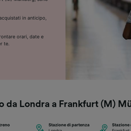
cquistati in anticipo,
rontare orari, date e
r te.
no da Londra a Frankfurt (M) M
treno
Stazione di partenza
Stazione 
Londra
Frankfurt