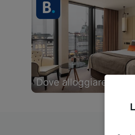
Dove alloggiare
L