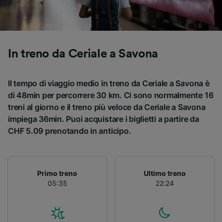
Utilizzare dati di geolocalizzazione precisi.
Scansione attiva delle caratteristiche del
dispositivo ai fini dell’identificazione.
Archiviare informazioni su dispositivo e/o
accedervi. Pubblicità e contenuti
In treno da Ceriale a Savona
personalizzati, misurazione delle prestazioni
dei contenuti e degli annunci, ricerche sul
pubblico, sviluppo di servizi.
Il tempo di viaggio medio in treno da Ceriale a Savona è
di 48min per percorrere 30 km. Ci sono normalmente 16
Elenco dei partner (fornitori)
treni al giorno e il treno più veloce da Ceriale a Savona
impiega 36min. Puoi acquistare i biglietti a partire da
CHF 5.09 prenotando in anticipo.
Primo treno
Ultimo treno
05:35
22:24