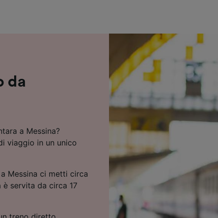
ei partner (fornitori)
o da
antara a Messina?
di viaggio in un unico
 a Messina ci metti circa
 è servita da circa 17
n treno diretto.