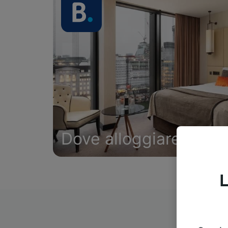
Dove alloggiare
L