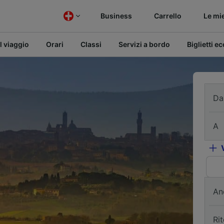
Business
Carrello
Le mi
l viaggio
Orari
Classi
Servizi a bordo
Biglietti e
Da
A
An
Ri