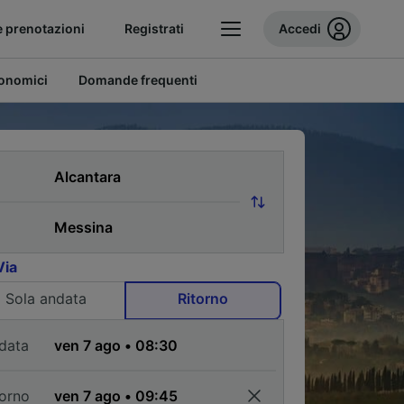
e prenotazioni
Registrati
Accedi
conomici
Domande frequenti
Via
Sola andata
Ritorno
data
torno