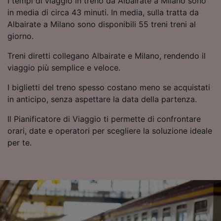
I tempi di viaggio in treno da Albairate a Milano sono
per farlo.
in media di circa 43 minuti. In media, sulla tratta da
Albairate a Milano sono disponibili 55 treni treni al
Noi e i nostri partner trattiamo i dati per
giorno.
fornire:
Utilizzare dati di geolocalizzazione precisi.
Treni diretti collegano Albairate e Milano, rendendo il
Scansione attiva delle caratteristiche del
viaggio più semplice e veloce.
dispositivo ai fini dell’identificazione.
Archiviare informazioni su dispositivo e/o
I biglietti del treno spesso costano meno se acquistati
accedervi. Pubblicità e contenuti
in anticipo, senza aspettare la data della partenza.
personalizzati, misurazione delle prestazioni
dei contenuti e degli annunci, ricerche sul
Il Pianificatore di Viaggio ti permette di confrontare
pubblico, sviluppo di servizi.
orari, date e operatori per scegliere la soluzione ideale
Elenco dei partner (fornitori)
per te.