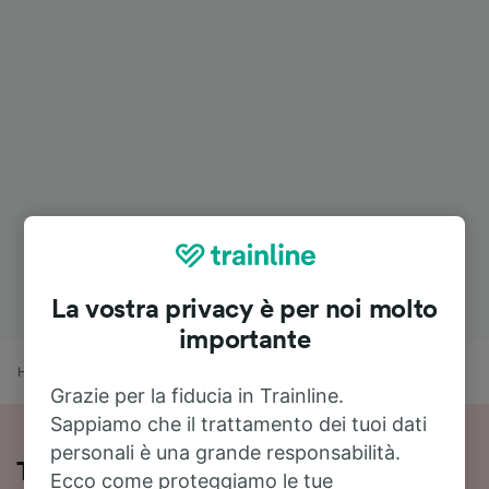
La vostra privacy è per noi molto
importante
Home
Orari treni
Aeroporto Zurigo a Lausanne
Grazie per la fiducia in Trainline.
Sappiamo che il trattamento dei tuoi dati
personali è una grande responsabilità.
Treni Aeroporto Zurigo - Lausanne:
Ecco come proteggiamo le tue