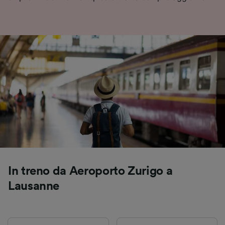
Utilizzare dati di geolocalizzazione precisi.
Scansione attiva delle caratteristiche del
dispositivo ai fini dell’identificazione.
Archiviare informazioni su dispositivo e/o
accedervi. Pubblicità e contenuti
personalizzati, misurazione delle prestazioni
dei contenuti e degli annunci, ricerche sul
pubblico, sviluppo di servizi.
Elenco dei partner (fornitori)
In treno da Aeroporto Zurigo a
Lausanne