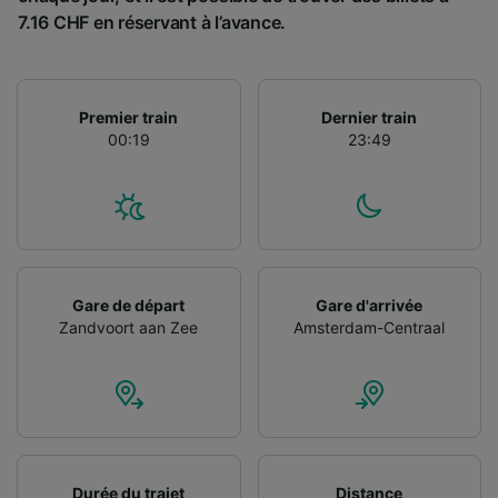
Utiliser des données de géolocalisation
7.16 CHF en réservant à l’avance.
précises. Analyser activement les
caractéristiques de l’appareil pour
l’identification. Stocker et/ou accéder à des
informations sur un appareil. Publicités et
Premier train
Dernier train
contenu personnalisés, mesure de
00:19
23:49
performance des publicités et du contenu,
études d’audience et développement de
services.
Liste de nos partenaires (fournisseurs)
Gare de départ
Gare d'arrivée
Zandvoort aan Zee
Amsterdam-Centraal
Durée du trajet
Distance