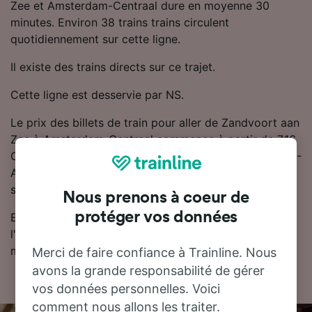
Zee et Amsterdam-Centraal dure en moyenne 30
minutes. Environ 38 trains trains circulent
quotidiennement sur cette ligne.
Il existe des trains directs sur ce trajet.
Cette ligne est desservie par NS.
Le prix des billets de train pour aller de Zandvoort aan
Zee à Amsterdam-Centraal commence à partir de 7.16
CHF. Si vous réservez votre trajet Zandvoort aan Zee -
Amsterdam-Centraal à l'avance, les billets de train
sont généralement moins chers.
Nous prenons à coeur de
protéger vos données
Essayez notre planificateur de voyage pour trouver
l'horaire, le billet et le prix qui vous conviennent le
mieux.
Merci de faire confiance à Trainline. Nous
avons la grande responsabilité de gérer
vos données personnelles. Voici
comment nous allons les traiter.