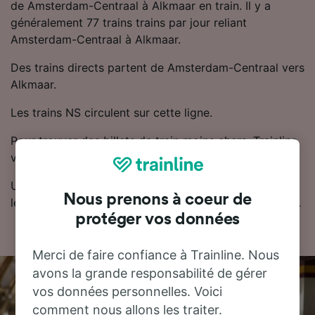
de Amsterdam-Centraal à Alkmaar en train. Il y a
généralement 77 trains trains par jour reliant
Amsterdam-Centraal à Alkmaar.
Des trains directs partent de Amsterdam-Centraal vers
Alkmaar.
Les trains NS circulent sur cette ligne.
Pour trouver des billets de train moins chers, Trainline
vous recommande de réserver à l'avance.
Utilisez notre planificateur de voyage pour comparer
Nous prenons à coeur de
les prix des billets et trouver les tarifs les moins chers.
protéger vos données
Merci de faire confiance à Trainline. Nous
avons la grande responsabilité de gérer
vos données personnelles. Voici
comment nous allons les traiter.