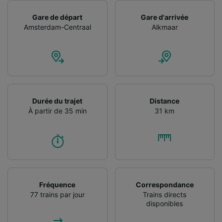
Utiliser des données de géolocalisation
Gare de départ
Gare d'arrivée
précises. Analyser activement les
Amsterdam-Centraal
Alkmaar
caractéristiques de l’appareil pour
l’identification. Stocker et/ou accéder à des
informations sur un appareil. Publicités et
contenu personnalisés, mesure de
performance des publicités et du contenu,
études d’audience et développement de
services.
Durée du trajet
Distance
Liste de nos partenaires (fournisseurs)
À partir de 35 min
31 km
Fréquence
Correspondance
77 trains par jour
Trains directs
disponibles