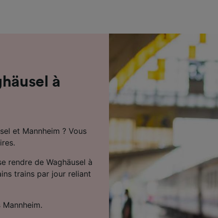
de performance des publicités et du contenu, études d’aud
pement de services.
e nos partenaires (fournisseurs)
ghäusel à
usel et Mannheim ? Vous
ires.
 se rendre de Waghäusel à
ns trains par jour reliant
rs Mannheim.