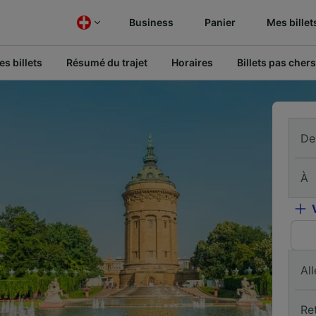
Business
Panier
Mes billet
s billets
Résumé du trajet
Horaires
Billets pas chers
De
À
All
Re