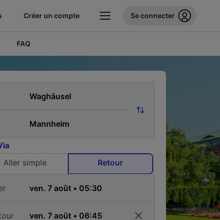
s
Créer un compte
Se connecter
FAQ
Via
Aller simple
Retour
er
tour