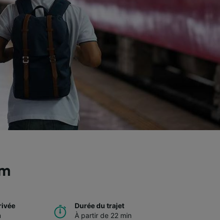
im
rivée
Durée du trajet
m
À partir de 22 min