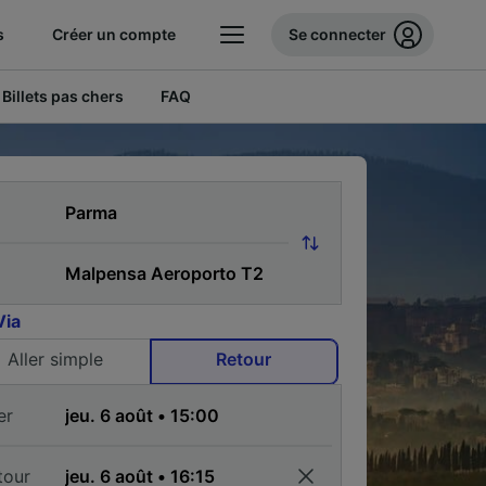
s
Créer un compte
Se connecter
Billets pas chers
FAQ
Via
Aller simple
Retour
er
tour