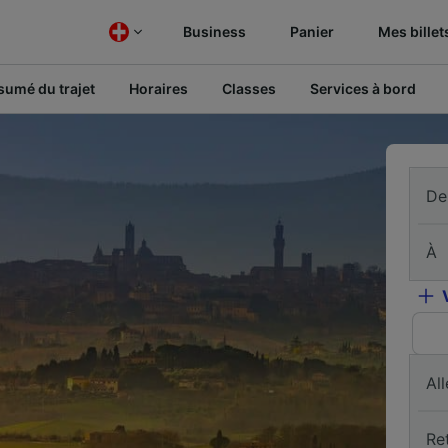
Business
Panier
Mes billet
sumé du trajet
Horaires
Classes
Services à bord
De
À
All
Re