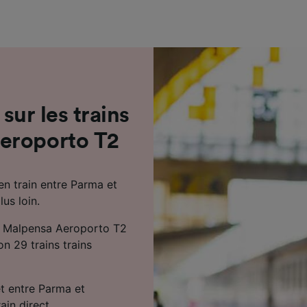
de performance des publicités et du contenu, études d’aud
pement de services.
e nos partenaires (fournisseurs)
 sur les trains
eroporto T2
en train entre Parma et
us loin.
et Malpensa Aeroporto T2
n 29 trains trains
et entre Parma et
ain direct.