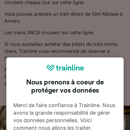
circulent chaque jour sur cette ligne.
Vous pouvez prendre un train direct de Sint-Niklaas à
Anvers.
Les trains SNCB circulent sur cette ligne.
Si vous souhaitez acheter des billets de train moins
chers, Trainline vous recommande de réserver à
l'avance.
Notre planificateur de voyage est l'endroit idéal pour
trouver les horaires, les billets et les tarifs les moins
Nous prenons à coeur de
chers.
protéger vos données
Merci de faire confiance à Trainline. Nous
avons la grande responsabilité de gérer
vos données personnelles. Voici
comment nous allons les traiter.