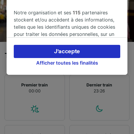
Notre organisation et ses
115
partenaires
stockent et/ou accèdent à des informations,
telles que les identifiants uniques de cookies
pour traiter les données personnelles, sur un
appareil. Vous pouvez accepter ou gérer vos
préférences, notamment en exerçant votre
J'accepte
Trains de Sint-Niklaas à Anvers
droit d’opposition à l’intérêt légitime, en
cliquant ci-dessous ou à tout moment sur la
Afficher toutes les finalités
page de la politique de confidentialité. Ces
préférences seront signalées à nos partenaires
et n’affecteront pas les données de navigation.
Premier train
Dernier train
00:00
23:26
Vos données ne seront pas utilisées à des fins
de traçage si vous nous avez demandé de ne
pas vous tracer.
Nos équipes ainsi que nos partenaires
externes, traitent des données selon les
finalités suivantes :