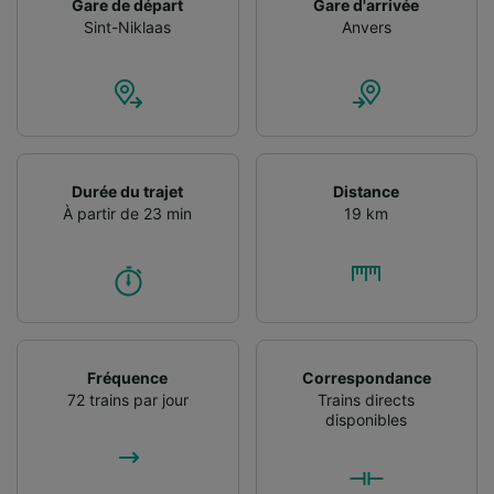
Gare de départ
Gare d'arrivée
Utiliser des données de géolocalisation
Sint-Niklaas
Anvers
précises. Analyser activement les
caractéristiques de l’appareil pour
l’identification. Stocker et/ou accéder à des
informations sur un appareil. Publicités et
contenu personnalisés, mesure de
performance des publicités et du contenu,
études d’audience et développement de
Durée du trajet
Distance
services.
À partir de 23 min
19 km
Liste de nos partenaires (fournisseurs)
Fréquence
Correspondance
72 trains par jour
Trains directs
disponibles