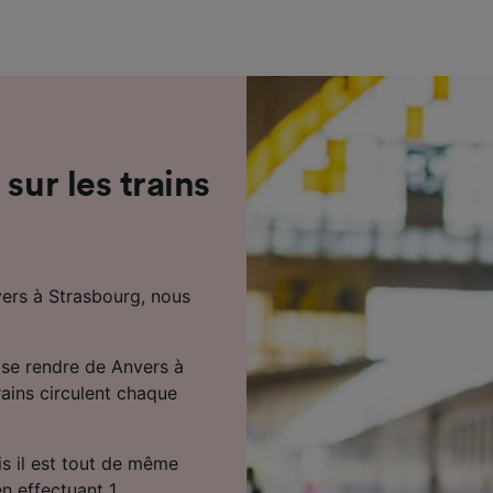
de performance des publicités et du contenu, études d’aud
pement de services.
e nos partenaires (fournisseurs)
sur les trains
ers à Strasbourg, nous
 se rendre de Anvers à
rains circulent chaque
ais il est tout de même
en effectuant 1