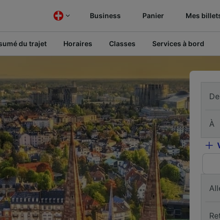
Business
Panier
Mes billet
sumé du trajet
Horaires
Classes
Services à bord
De
À
All
Re