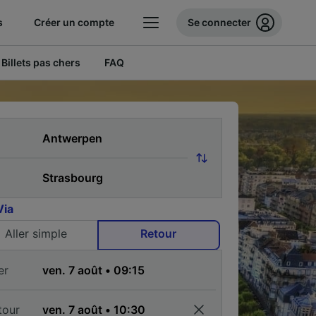
s
Créer un compte
Se connecter
Billets pas chers
FAQ
Via
Aller simple
Retour
er
tour