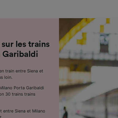
de performance des publicités et du contenu, études d’aud
pement de services.
e nos partenaires (fournisseurs)
 sur les trains
 Garibaldi
n train entre Siena et
s loin.
 Milano Porta Garibaldi
n 30 trains trains
et entre Siena et Milano
t.