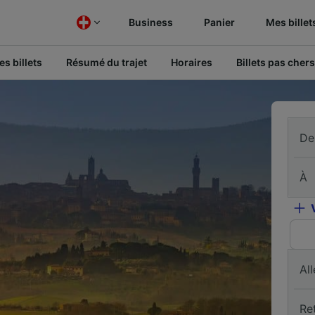
Business
Panier
Mes billet
s billets
Résumé du trajet
Horaires
Billets pas chers
De
À
All
Re