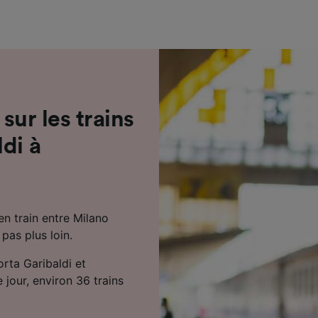
de performance des publicités et du contenu, études d’aud
pement de services.
e nos partenaires (fournisseurs)
 sur les trains
di à
en train entre Milano
pas plus loin.
orta Garibaldi et
jour, environ 36 trains