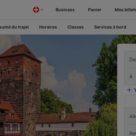
Business
Panier
Mes billet
sumé du trajet
Horaires
Classes
Services à bord
De
À
All
Re