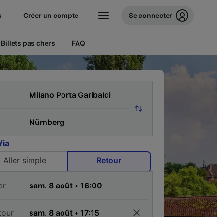
s
Créer un compte
Se connecter
Billets pas chers
FAQ
Via
Aller simple
Retour
er
tour