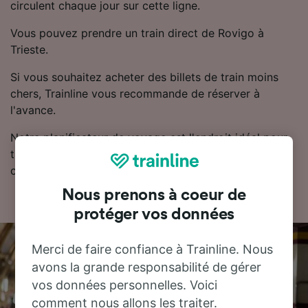
circulent chaque jour sur cette ligne.
Vous pouvez prendre un train direct de Rovigo à
Trieste.
Si vous souhaitez acheter des billets de train moins
chers, Trainline vous recommande de réserver à
l'avance.
Notre planificateur de voyage est l'endroit idéal pour
trouver les horaires, les billets et les tarifs les moins
chers.
Nous prenons à coeur de
protéger vos données
Merci de faire confiance à Trainline. Nous
avons la grande responsabilité de gérer
vos données personnelles. Voici
comment nous allons les traiter.