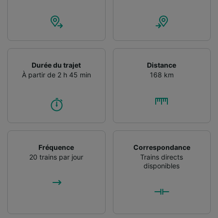
Utiliser des données de géolocalisation
précises. Analyser activement les
caractéristiques de l’appareil pour
l’identification. Stocker et/ou accéder à des
informations sur un appareil. Publicités et
contenu personnalisés, mesure de
Durée du trajet
Distance
performance des publicités et du contenu,
À partir de 2 h 45 min
168 km
études d’audience et développement de
services.
Liste de nos partenaires (fournisseurs)
Fréquence
Correspondance
20 trains par jour
Trains directs
disponibles