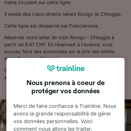
trains circulent sur cette ligne.
Il existe des trains directs reliant Rovigo et Chioggia.
Cette ligne est desservie par Frecciarossa.
Réservez votre billet de train Rovigo - Chioggia à
partir de 6.47 CHF. En réservant à l'avance, vous
pouvez faire des économies sur le prix des billets
entre Rovigo et Chioggia.
Retrouvez les horaires et les billets de train pas chers
sur notre planificateur de voyage.
Nous prenons à coeur de
protéger vos données
Merci de faire confiance à Trainline. Nous
avons la grande responsabilité de gérer
vos données personnelles. Voici
comment nous allons les traiter.