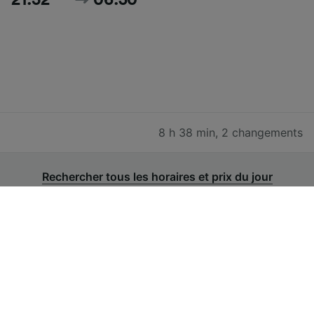
8 h 38 min
,
2 changements
Rechercher tous les horaires et prix du jour
Trouvez un billet de train Roma
Trastevere — Crotone pas cher