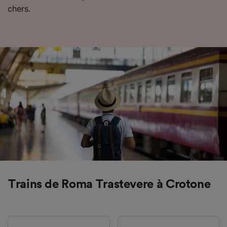
de traçage si vous nous avez demandé de ne
chers.
pas vous tracer.
Nos équipes ainsi que nos partenaires
externes, traitent des données selon les
finalités suivantes :
Utiliser des données de géolocalisation
précises. Analyser activement les
caractéristiques de l’appareil pour
l’identification. Stocker et/ou accéder à des
informations sur un appareil. Publicités et
contenu personnalisés, mesure de
performance des publicités et du contenu,
études d’audience et développement de
services.
Liste de nos partenaires (fournisseurs)
Trains de Roma Trastevere à Crotone