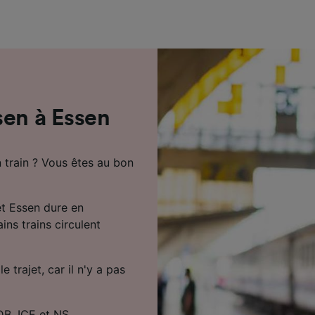
de performance des publicités et du contenu, études d’aud
pement de services.
e nos partenaires (fournisseurs)
sen à Essen
 train ? Vous êtes au bon
et Essen dure en
ns trains circulent
 trajet, car il n'y a pas
 DB, ICE et NS.