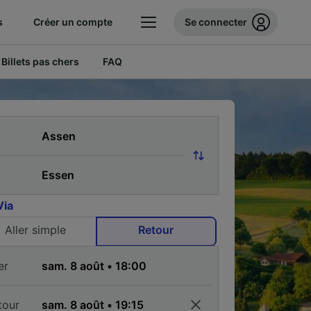
s
Créer un compte
Se connecter
Billets pas chers
FAQ
Via
Aller simple
Retour
er
tour