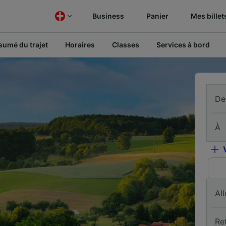
Business
Panier
Mes billet
sumé du trajet
Horaires
Classes
Services à bord
De
À
All
Re