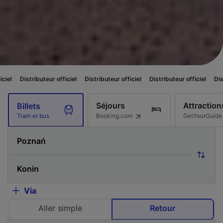
eur officiel
Distributeur officiel
Distributeur officiel
Distributeur offici
Séjours
Attraction
Billets
Booking.com
GetYourGuide
Train et bus
Via
Aller simple
Retour