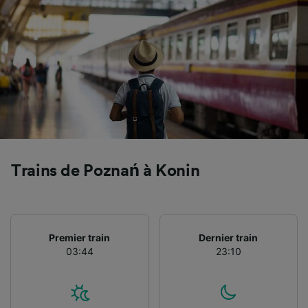
préférences seront signalées à nos partenaires
et n’affecteront pas les données de navigation.
Vos données ne seront pas utilisées à des fins
de traçage si vous nous avez demandé de ne
pas vous tracer.
Nos équipes ainsi que nos partenaires
externes, traitent des données selon les
finalités suivantes :
Utiliser des données de géolocalisation
précises. Analyser activement les
Trains de Poznań à Konin
caractéristiques de l’appareil pour
l’identification. Stocker et/ou accéder à des
informations sur un appareil. Publicités et
contenu personnalisés, mesure de
performance des publicités et du contenu,
Premier train
Dernier train
études d’audience et développement de
03:44
23:10
services.
Liste de nos partenaires (fournisseurs)