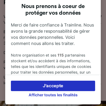
Prendre le train de Poznań à Konin
Nous prenons à coeur de
protéger vos données
Vous pensez à prendre le train entre Poznań et Konin ?
Vous trouverez ici toutes les informations nécessaires.
Merci de faire confiance à Trainline. Nous
avons la grande responsabilité de gérer
En général, il faut compter 1 heure 9 minutes pour se
vos données personnelles. Voici
rendre de Poznań à Konin en train. Il y a généralement
30 trains trains par jour reliant Poznań à Konin.
comment nous allons les traiter.
Des trains directs partent de Poznań vers Konin.
Notre organisation et ses
115
partenaires
stockent et/ou accèdent à des informations,
Pour trouver des billets de train moins chers, Trainline
telles que les identifiants uniques de cookies
vous recommande de réserver à l'avance.
pour traiter les données personnelles, sur un
Utilisez notre planificateur de voyage pour comparer
appareil. Vous pouvez accepter ou gérer vos
les prix des billets et trouver les tarifs les moins chers.
préférences, notamment en exerçant votre
J'accepte
droit d’opposition à l’intérêt légitime, en
cliquant ci-dessous ou à tout moment sur la
Afficher toutes les finalités
page de la politique de confidentialité. Ces