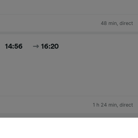
48 min
,
direct
14:56
16:20
1 h 24 min
,
direct
Rechercher tous les horaires et prix du jour