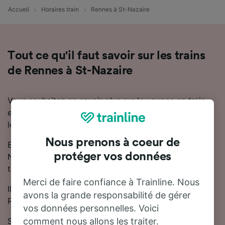
Accueil
Horaires train
Rennes à St-Nazaire
Tout ce qu'il faut savoir sur les trains
de Rennes à St-Nazaire
Vous souhaitez en savoir plus sur le voyage en train
entre Rennes et St-Nazaire ? Ne cherchez pas plus
loin.
Nous prenons à coeur de
En moyenne, le trajet en train entre Rennes et St-
protéger vos données
Nazaire dure 3 heures. Chaque jour, environ 21 trains
trains circulent sur cette ligne.
Merci de faire confiance à Trainline. Nous
Il y aura 1 correspondance lors de votre trajet entre
avons la grande responsabilité de gérer
Rennes et St-Nazaire, car il n'y a pas de train direct.
vos données personnelles. Voici
Sur cette ligne, les trains sont exploités par TGV et
comment nous allons les traiter.