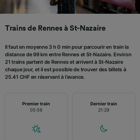
Utiliser des données de géolocalisation
précises. Analyser activement les
caractéristiques de l’appareil pour
l’identification. Stocker et/ou accéder à des
Trains de Rennes à St-Nazaire
informations sur un appareil. Publicités et
contenu personnalisés, mesure de
performance des publicités et du contenu,
Il faut en moyenne 3 h 0 min pour parcourir en train la
études d’audience et développement de
distance de 99 km entre Rennes et St-Nazaire. Environ
services.
21 trains partent de Rennes et arrivent à St-Nazaire
Liste de nos partenaires (fournisseurs)
chaque jour, et il est possible de trouver des billets à
25.41 CHF en réservant à l’avance.
Premier train
Dernier train
05:56
21:29