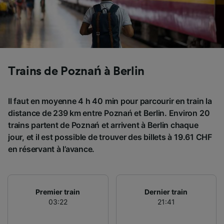
Nos équipes ainsi que nos partenaires
externes, traitent des données selon les
finalités suivantes :
Utiliser des données de géolocalisation
précises. Analyser activement les
caractéristiques de l’appareil pour
l’identification. Stocker et/ou accéder à des
Trains de Poznań à Berlin
informations sur un appareil. Publicités et
contenu personnalisés, mesure de
performance des publicités et du contenu,
Il faut en moyenne 4 h 40 min pour parcourir en train la
études d’audience et développement de
distance de 239 km entre Poznań et Berlin. Environ 20
services.
trains partent de Poznań et arrivent à Berlin chaque
jour, et il est possible de trouver des billets à 19.61 CHF
Liste de nos partenaires (fournisseurs)
en réservant à l’avance.
Premier train
Dernier train
03:22
21:41