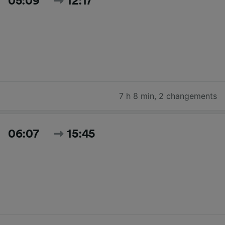
05:09
12:17
7 h 8 min
,
2 changements
06:07
15:45