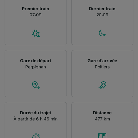
Utiliser des données de géolocalisation
Premier train
Dernier train
précises. Analyser activement les
07:09
20:09
caractéristiques de l’appareil pour
l’identification. Stocker et/ou accéder à des
informations sur un appareil. Publicités et
contenu personnalisés, mesure de
performance des publicités et du contenu,
études d’audience et développement de
services.
Gare de départ
Gare d'arrivée
Liste de nos partenaires (fournisseurs)
Perpignan
Poitiers
Durée du trajet
Distance
À partir de 6 h 46 min
477 km