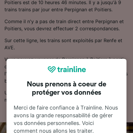
Poitiers est de 10 heures 46 minutes. Il y a jusqu'à 9
trains trains par jour entre Perpignan et Poitiers.
Comme il n'y a pas de train direct entre Perpignan et
Poitiers, vous devrez effectuer 2 correspondances.
Sur cette ligne, les trains sont exploités par Renfe et
AVE.
Vous pouvez voyager de Perpignan à Poitiers à partir
de seulement 87.97 CHF. Réserver son billet de train à
l'avance permet généralement de trouver des prix plus
bas.
Nous prenons à coeur de
protéger vos données
Utilisez notre planificateur de voyage pour obtenir les
meilleurs prix sur vos billets.
Merci de faire confiance à Trainline. Nous
avons la grande responsabilité de gérer
vos données personnelles. Voici
comment nous allons les traiter.