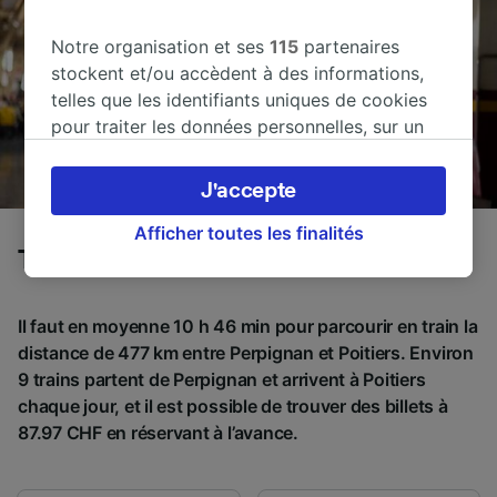
Notre organisation et ses
115
partenaires
stockent et/ou accèdent à des informations,
telles que les identifiants uniques de cookies
pour traiter les données personnelles, sur un
appareil. Vous pouvez accepter ou gérer vos
préférences, notamment en exerçant votre
J'accepte
droit d’opposition à l’intérêt légitime, en
cliquant ci-dessous ou à tout moment sur la
Afficher toutes les finalités
Trains de Perpignan à Poitiers
page de la politique de confidentialité. Ces
préférences seront signalées à nos partenaires
et n’affecteront pas les données de navigation.
Il faut en moyenne 10 h 46 min pour parcourir en train la
Vos données ne seront pas utilisées à des fins
distance de 477 km entre Perpignan et Poitiers. Environ
de traçage si vous nous avez demandé de ne
9 trains partent de Perpignan et arrivent à Poitiers
pas vous tracer.
chaque jour, et il est possible de trouver des billets à
87.97 CHF en réservant à l’avance.
Nos équipes ainsi que nos partenaires
externes, traitent des données selon les
finalités suivantes :