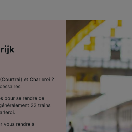
de performance des publicités et du contenu, études d’aud
pement de services.
e nos partenaires (fournisseurs)
rijk
(Courtrai) et Charleroi ?
cessaires.
es pour se rendre de
a généralement 22 trains
arleroi.
r vous rendre à