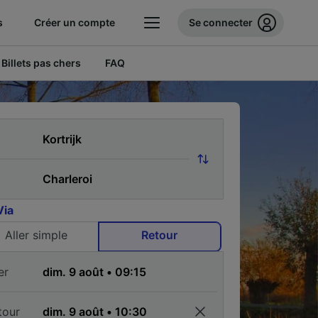
s
Créer un compte
Se connecter
Billets pas chers
FAQ
Via
Aller simple
Retour
er
tour