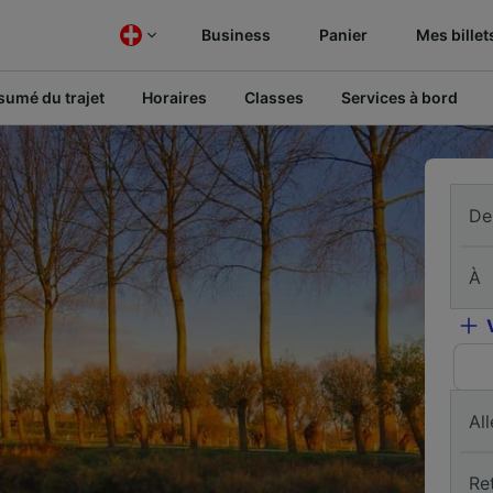
Business
Panier
Mes billet
sumé du trajet
Horaires
Classes
Services à bord
De
À
All
Re