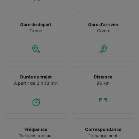
Utiliser des données de géolocalisation
précises. Analyser activement les
caractéristiques de l’appareil pour
l’identification. Stocker et/ou accéder à des
Gare de départ
Gare d'arrivée
informations sur un appareil. Publicités et
Tirano
Como
contenu personnalisés, mesure de
performance des publicités et du contenu,
études d’audience et développement de
services.
Liste de nos partenaires (fournisseurs)
Durée du trajet
Distance
À partir de 3 h 13 min
96 km
Fréquence
Correspondance
15 trains par jour
1 changement