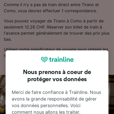
Comme il n'y a pas de train direct entre Tirano et
Como, vous devrez effectuer 1 correspondance.
Vous pouvez voyager de Tirano à Como à partir de
seulement 12.26 CHF. Réserver son billet de train à
l'avance permet généralement de trouver des prix plus
bas.
Utilisez notre planificateur de voyage pour obtenir les
meilleurs prix sur vos billets.
Nous prenons à coeur de
protéger vos données
Merci de faire confiance à Trainline. Nous
avons la grande responsabilité de gérer
vos données personnelles. Voici
comment nous allons les traiter.