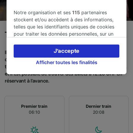
Notre organisation et ses
115
partenaires
stockent et/ou accèdent à des informations,
telles que les identifiants uniques de cookies
pour traiter les données personnelles, sur un
Trains de Tirano à Como
appareil. Vous pouvez accepter ou gérer vos
préférences, notamment en exerçant votre
J'accepte
Il faut en moyenne 3 h 15 min pour parcourir en train la
droit d’opposition à l’intérêt légitime, en
distance de 96 km entre Tirano et Como. Environ 15
cliquant ci-dessous ou à tout moment sur la
Afficher toutes les finalités
trains partent de Tirano et arrivent à Como chaque jour,
page de la politique de confidentialité. Ces
et il est possible de trouver des billets à 12.26 CHF en
préférences seront signalées à nos partenaires
réservant à l’avance.
et n’affecteront pas les données de navigation.
Vos données ne seront pas utilisées à des fins
de traçage si vous nous avez demandé de ne
pas vous tracer.
Premier train
Dernier train
06:10
20:08
Nos équipes ainsi que nos partenaires
externes, traitent des données selon les
finalités suivantes :