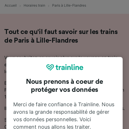
Accueil
Horaires train
Paris à Lille-Flandres
Tout ce qu'il faut savoir sur les trains
de Paris à Lille-Flandres
Vous souhaitez en savoir plus sur le voyage en train
entre Paris et Lille-Flandres ? Ne cherchez pas plus
loin.
Nous prenons à coeur de
En moyenne, le trajet en train entre Paris et Lille-
protéger vos données
Flandres dure 1 heure 42 minutes. Chaque jour, environ
17 trains trains circulent sur cette ligne.
Merci de faire confiance à Trainline. Nous
Il existe des trains directs reliant Paris et Lille-Flandres.
avons la grande responsabilité de gérer
vos données personnelles. Voici
Sur cette ligne, les trains sont exploités par TGV,
OUIGO, SNCF et TER.
comment nous allons les traiter.