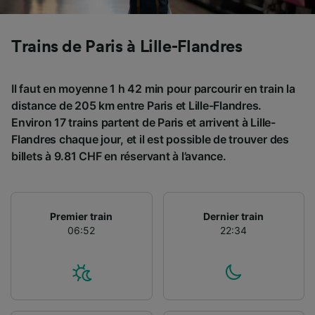
Utiliser des données de géolocalisation
précises. Analyser activement les
caractéristiques de l’appareil pour
Trains de Paris à Lille-Flandres
l’identification. Stocker et/ou accéder à des
informations sur un appareil. Publicités et
contenu personnalisés, mesure de
Il faut en moyenne 1 h 42 min pour parcourir en train la
performance des publicités et du contenu,
distance de 205 km entre Paris et Lille-Flandres.
études d’audience et développement de
Environ 17 trains partent de Paris et arrivent à Lille-
services.
Flandres chaque jour, et il est possible de trouver des
Liste de nos partenaires (fournisseurs)
billets à 9.81 CHF en réservant à l’avance.
Premier train
Dernier train
06:52
22:34