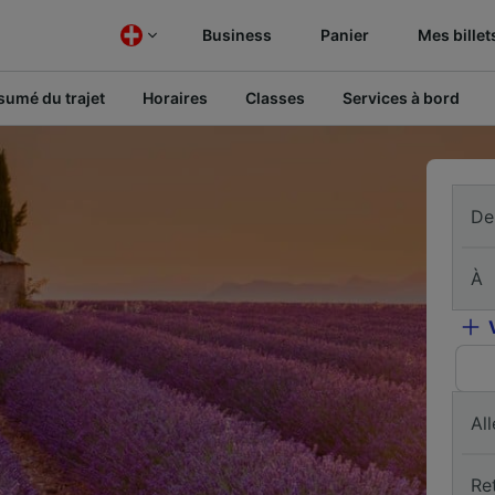
Business
Panier
Mes billet
sumé du trajet
Horaires
Classes
Services à bord
De
À
All
Re