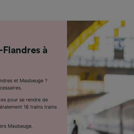
de performance des publicités et du contenu, études d’aud
pement de services.
e nos partenaires (fournisseurs)
e-Flandres à
landres et Maubeuge ?
cessaires.
tes pour se rendre de
éralement 18 trains trains
 vers Maubeuge.