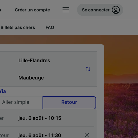
s
Créer un compte
Se connecter
Billets pas chers
FAQ
Via
Aller simple
Retour
er
tour