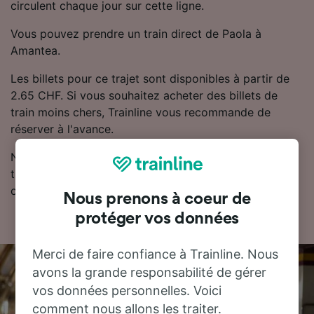
circulent chaque jour sur cette ligne.
Vous pouvez prendre un train direct de Paola à
Amantea.
Les billets pour ce trajet sont disponibles à partir de
2.65 CHF. Si vous souhaitez acheter des billets de
train moins chers, Trainline vous recommande de
réserver à l'avance.
Notre planificateur de voyage est l'endroit idéal pour
trouver les horaires, les billets et les tarifs les moins
chers.
Nous prenons à coeur de
protéger vos données
Merci de faire confiance à Trainline. Nous
avons la grande responsabilité de gérer
vos données personnelles. Voici
comment nous allons les traiter.