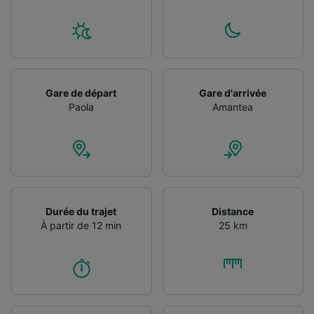
Utiliser des données de géolocalisation
précises. Analyser activement les
caractéristiques de l’appareil pour
l’identification. Stocker et/ou accéder à des
informations sur un appareil. Publicités et
contenu personnalisés, mesure de
Gare de départ
Gare d'arrivée
performance des publicités et du contenu,
Paola
Amantea
études d’audience et développement de
services.
Liste de nos partenaires (fournisseurs)
Durée du trajet
Distance
À partir de 12 min
25 km