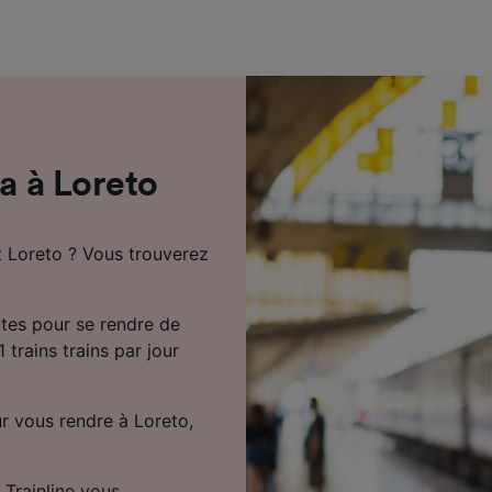
de performance des publicités et du contenu, études d’aud
pement de services.
e nos partenaires (fournisseurs)
la à Loreto
t Loreto ? Vous trouverez
utes pour se rendre de
 trains trains par jour
r vous rendre à Loreto,
 Trainline vous