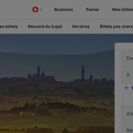
Business
Panier
Mes billet
s billets
Résumé du trajet
Horaires
Billets pas chers
De
À
All
Re