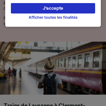
appareil. Vous pouvez accepter ou gérer vos
économies sur le prix des billets entre Lausanne et
préférences, notamment en exerçant votre
J'accepte
Clermont-Ferrand.
droit d’opposition à l’intérêt légitime, en
cliquant ci-dessous ou à tout moment sur la
Afficher toutes les finalités
Retrouvez les horaires et les billets de train pas chers
page de la politique de confidentialité. Ces
sur notre planificateur de voyage.
préférences seront signalées à nos partenaires
et n’affecteront pas les données de navigation.
Vos données ne seront pas utilisées à des fins
de traçage si vous nous avez demandé de ne
pas vous tracer.
Nos équipes ainsi que nos partenaires
externes, traitent des données selon les
finalités suivantes :
Utiliser des données de géolocalisation
précises. Analyser activement les
caractéristiques de l’appareil pour
l’identification. Stocker et/ou accéder à des
informations sur un appareil. Publicités et
contenu personnalisés, mesure de
Trains de Lausanne à Clermont-
performance des publicités et du contenu,