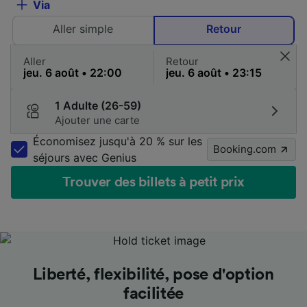
Via
Aller simple
Retour
Aller
Retour
1 Adulte (26-59)
Ajouter une carte
Économisez jusqu'à 20 % sur les
Booking.com
séjours avec Genius
Trouver des billets à petit prix
Les meilleurs prix en un coup d'œil
Les meilleurs prix en un coup d'œil
Les meilleurs prix en un coup d'œil
Liberté, flexibilité, pose d'option
Liberté, flexibilité, pose d'option
Liberté, flexibilité, pose d'option
Un accompagnement aux petits
Un accompagnement aux petits
Un accompagnement aux petits
facilitée
facilitée
facilitée
oignons
oignons
oignons