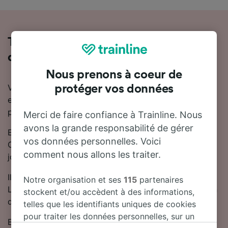
Tout ce qu'il faut savoir sur les trains
de Lausanne à Clermont-Ferrand
Nous prenons à coeur de
Vous souhaitez en savoir plus sur le voyage en train
protéger vos données
entre Lausanne et Clermont-Ferrand ? Ne cherchez
pas plus loin.
Merci de faire confiance à Trainline. Nous
avons la grande responsabilité de gérer
En moyenne, le trajet en train entre Lausanne et
vos données personnelles. Voici
Clermont-Ferrand dure 9 heures 50 minutes. Chaque
comment nous allons les traiter.
jour, environ 13 trains trains circulent sur cette ligne.
Il y aura 2 correspondances lors de votre trajet entre
Notre organisation et ses
115
partenaires
Lausanne et Clermont-Ferrand, car il n'y a pas de train
stockent et/ou accèdent à des informations,
direct.
telles que les identifiants uniques de cookies
pour traiter les données personnelles, sur un
En réservant à l'avance, vous pouvez faire des