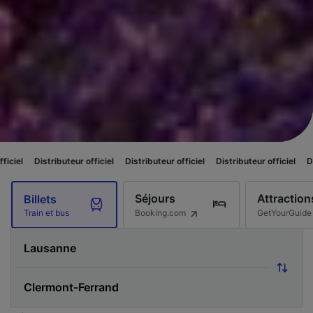
teur officiel
Distributeur officiel
Distributeur officiel
Distributeur offici
Séjours
Attraction
Billets
Booking.com
GetYourGuide
Train et bus