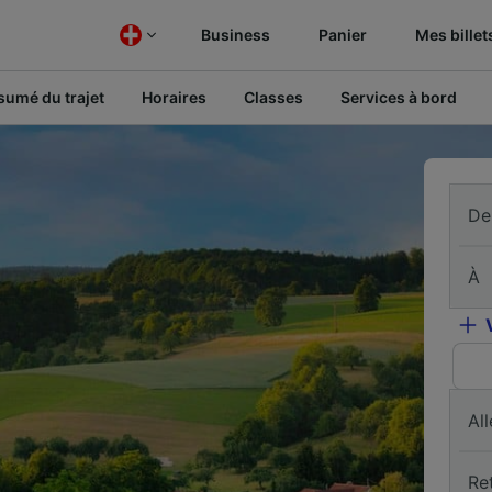
Business
Panier
Mes billet
sumé du trajet
Horaires
Classes
Services à bord
De
À
All
Re