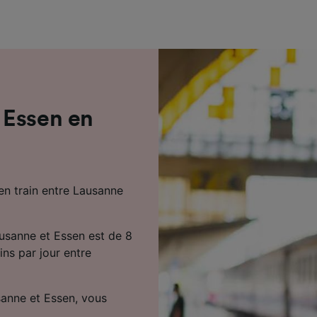
de performance des publicités et du contenu, études d’aud
pement de services.
e nos partenaires (fournisseurs)
 Essen en
en train entre Lausanne
ausanne et Essen est de 8
ins par jour entre
sanne et Essen, vous