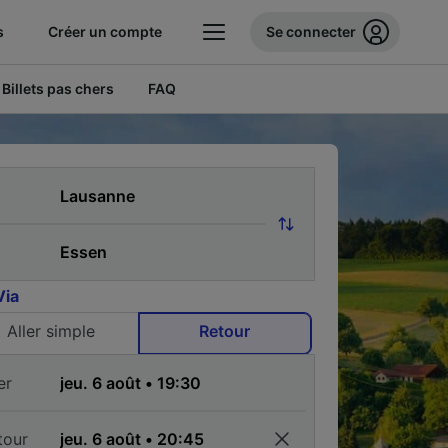
s
Créer un compte
Se connecter
Billets pas chers
FAQ
Via
Aller simple
Retour
er
tour