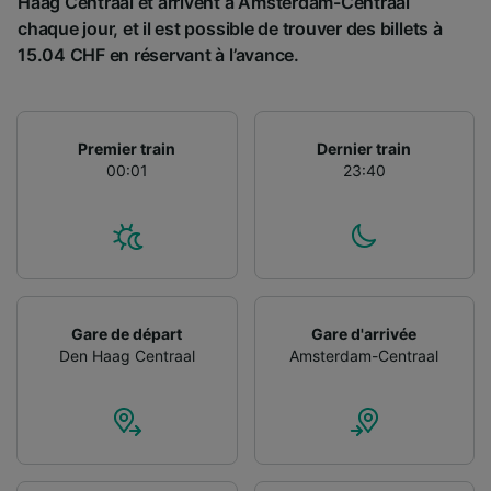
Haag Centraal et arrivent à Amsterdam-Centraal
Utiliser des données de géolocalisation
chaque jour, et il est possible de trouver des billets à
précises. Analyser activement les
15.04 CHF en réservant à l’avance.
caractéristiques de l’appareil pour
l’identification. Stocker et/ou accéder à des
informations sur un appareil. Publicités et
contenu personnalisés, mesure de
performance des publicités et du contenu,
Premier train
Dernier train
études d’audience et développement de
00:01
23:40
services.
Liste de nos partenaires (fournisseurs)
Gare de départ
Gare d'arrivée
Den Haag Centraal
Amsterdam-Centraal