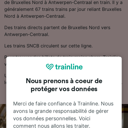
de Bruxelles Nord à Antwerpen-Centraal en train. Il y a
généralement 67 trains trains par jour reliant Bruxelles
Nord à Antwerpen-Centraal.
Des trains directs partent de Bruxelles Nord vers
Antwerpen-Centraal.
Les trains SNCB circulent sur cette ligne.
Pour trouver des billets de train moins chers, Trainline
vous recommande de réserver à l'avance.
Utilisez notre planificateur de voyage pour comparer
Nous prenons à coeur de
les prix des billets et trouver les tarifs les moins chers.
protéger vos données
Merci de faire confiance à Trainline. Nous
avons la grande responsabilité de gérer
vos données personnelles. Voici
comment nous allons les traiter.