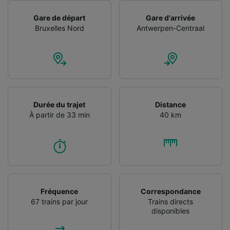
Utiliser des données de géolocalisation
Gare de départ
Gare d'arrivée
précises. Analyser activement les
Bruxelles Nord
Antwerpen-Centraal
caractéristiques de l’appareil pour
l’identification. Stocker et/ou accéder à des
informations sur un appareil. Publicités et
contenu personnalisés, mesure de
performance des publicités et du contenu,
études d’audience et développement de
services.
Durée du trajet
Distance
Liste de nos partenaires (fournisseurs)
À partir de 33 min
40 km
Fréquence
Correspondance
67 trains par jour
Trains directs
disponibles