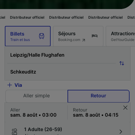
teur officiel
Distributeur officiel
Distributeur officiel
Distributeur offici
Séjours
Attraction
Billets
Booking.com
GetYourGuide
Train et bus
Via
Aller simple
Retour
Aller
Retour
1 Adulte (26-59)