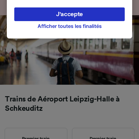
appareil. Vous pouvez accepter ou gérer vos
préférences, notamment en exerçant votre
J'accepte
droit d’opposition à l’intérêt légitime, en
cliquant ci-dessous ou à tout moment sur la
Afficher toutes les finalités
page de la politique de confidentialité. Ces
préférences seront signalées à nos partenaires
et n’affecteront pas les données de navigation.
Vos données ne seront pas utilisées à des fins
de traçage si vous nous avez demandé de ne
pas vous tracer.
Nos équipes ainsi que nos partenaires
externes, traitent des données selon les
finalités suivantes :
Trains de Aéroport Leipzig-Halle à
Utiliser des données de géolocalisation
Schkeuditz
précises. Analyser activement les
caractéristiques de l’appareil pour
l’identification. Stocker et/ou accéder à des
informations sur un appareil. Publicités et
contenu personnalisés, mesure de
Premier train
Dernier train