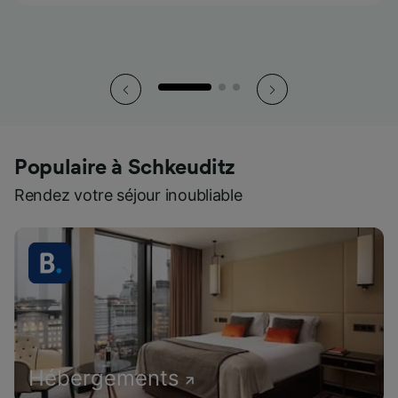
pendant le trajet.
pendant le trajet.
pendant le trajet.
Populaire à Schkeuditz
Rendez votre séjour inoubliable
Hébergements