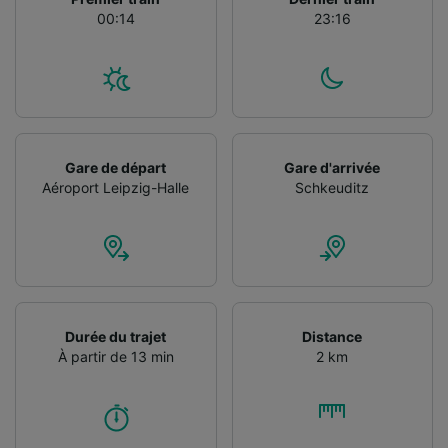
performance des publicités et du contenu,
00:14
23:16
études d’audience et développement de
services.
Liste de nos partenaires (fournisseurs)
Gare de départ
Gare d'arrivée
Aéroport Leipzig-Halle
Schkeuditz
Durée du trajet
Distance
À partir de 13 min
2 km