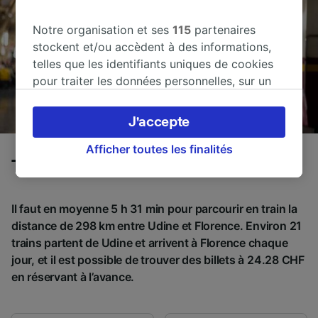
Notre organisation et ses
115
partenaires
stockent et/ou accèdent à des informations,
telles que les identifiants uniques de cookies
pour traiter les données personnelles, sur un
appareil. Vous pouvez accepter ou gérer vos
préférences, notamment en exerçant votre
J'accepte
droit d’opposition à l’intérêt légitime, en
cliquant ci-dessous ou à tout moment sur la
Afficher toutes les finalités
Trains de Udine à Florence
page de la politique de confidentialité. Ces
préférences seront signalées à nos partenaires
et n’affecteront pas les données de navigation.
Il faut en moyenne 5 h 31 min pour parcourir en train la
Vos données ne seront pas utilisées à des fins
distance de 298 km entre Udine et Florence. Environ 21
de traçage si vous nous avez demandé de ne
trains partent de Udine et arrivent à Florence chaque
pas vous tracer.
jour, et il est possible de trouver des billets à 24.28 CHF
en réservant à l’avance.
Nos équipes ainsi que nos partenaires
externes, traitent des données selon les
finalités suivantes :