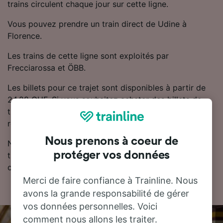
trains circulent chaque jour sur cette ligne.
Vous pouvez prendre un train direct de Udine à
Florence.
Les trains de cette ligne sont exploités par
Frecciarossa et ÖBB.
Les billets pour ce trajet sont disponibles à partir de
24.28 CHF. Si vous souhaitez acheter des billets de
train moins chers, Trainline vous recommande de
réserver à l'avance.
Nous prenons à coeur de
Notre planificateur de voyage est l'endroit idéal pour
protéger vos données
trouver les horaires, les billets et les tarifs les moins
chers.
Merci de faire confiance à Trainline. Nous
avons la grande responsabilité de gérer
vos données personnelles. Voici
comment nous allons les traiter.