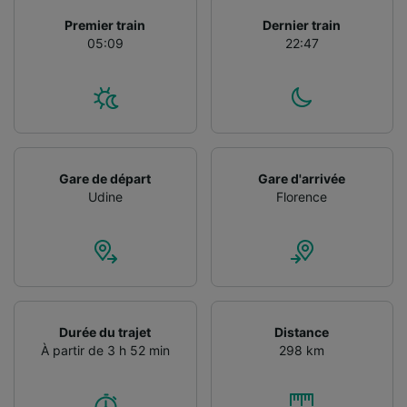
Utiliser des données de géolocalisation
Premier train
Dernier train
précises. Analyser activement les
05:09
22:47
caractéristiques de l’appareil pour
l’identification. Stocker et/ou accéder à des
informations sur un appareil. Publicités et
contenu personnalisés, mesure de
performance des publicités et du contenu,
études d’audience et développement de
services.
Gare de départ
Gare d'arrivée
Liste de nos partenaires (fournisseurs)
Udine
Florence
Durée du trajet
Distance
À partir de 3 h 52 min
298 km