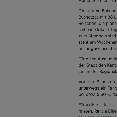
Haben Sie mehr zu t
Direkt dem Bahnho
Busnetzes mit 38 Li
Reisende, die plane
sich eine lokale Ta
zum Stempeln sind 
steht am Wochenend
an Ihr gewünschtes 
Für einen Ausflug i
der Stadt den Kant
Linien der Regional
Vor dem Bahnhof gi
unterwegs ein Fahrz
bei etwa 5,50 €, d
Für aktive Urlauber
mieten. Rent a Bike