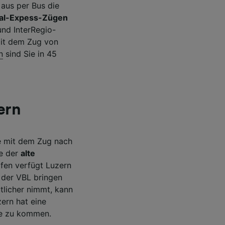
aus per Bus die
al-Expess-Zügen
und InterRegio-
 mit dem Zug von
n
sind Sie in 45
ern
ie mit dem Zug nach
ie der
alte
fen verfügt Luzern
n der VBL bringen
ütlicher nimmt, kann
ern hat eine
te zu kommen.