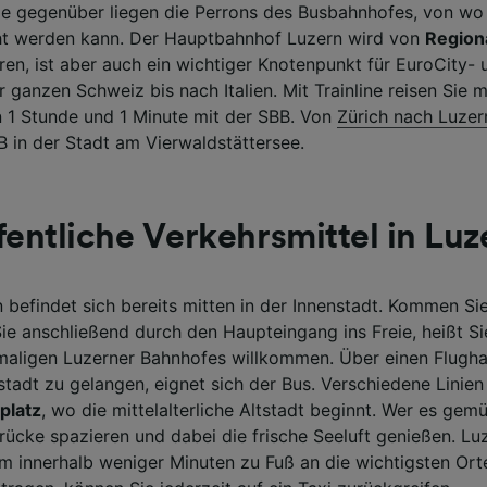
 gegenüber liegen die Perrons des Busbahnhofes, von wo 
r Partner (Lieferanten)
cht werden kann. Der Hauptbahnhof Luzern wird von
Region
ren, ist aber auch ein wichtiger Knotenpunkt für EuroCity- 
 ganzen Schweiz bis nach Italien. Mit Trainline reisen Sie
n 1 Stunde und 1 Minute mit der SBB. Von
Zürich nach Luzer
B in der Stadt am Vierwaldstättersee.
fentliche Verkehrsmittel in Luz
 befindet sich bereits mitten in der Innenstadt. Kommen S
Sie anschließend durch den Haupteingang ins Freie, heißt S
aligen Luzerner Bahnhofes willkommen. Über einen Flugha
tstadt zu gelangen, eignet sich der Bus. Verschiedene Linie
platz
, wo die mittelalterliche Altstadt beginnt. Wer es gem
ücke spazieren und dabei die frische Seeluft genießen. Luz
m innerhalb weniger Minuten zu Fuß an die wichtigsten Or