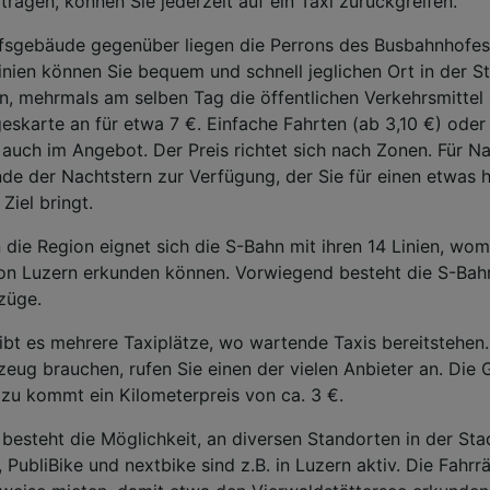
ragen, können Sie jederzeit auf ein Taxi zurückgreifen.
fsgebäude gegenüber liegen die Perrons des Busbahnhofes
nien können Sie bequem und schnell jeglichen Ort in der St
n, mehrmals am selben Tag die öffentlichen Verkehrsmittel 
geskarte an für etwa 7 €. Einfache Fahrten (ab 3,10 €) ode
auch im Angebot. Der Preis richtet sich nach Zonen. Für 
e der Nachtstern zur Verfügung, der Sie für einen etwas h
Ziel bringt.
n die Region eignet sich die S-Bahn mit ihren 14 Linien, wom
on Luzern erkunden können. Vorwiegend besteht die S-Bahn
züge.
bt es mehrere Taxiplätze, wo wartende Taxis bereitstehen
eug brauchen, rufen Sie einen der vielen Anbieter an. Die 
azu kommt ein Kilometerpreis von ca. 3 €.
 besteht die Möglichkeit, an diversen Standorten in der Sta
, PubliBike und nextbike sind z.B. in Luzern aktiv. Die Fahr