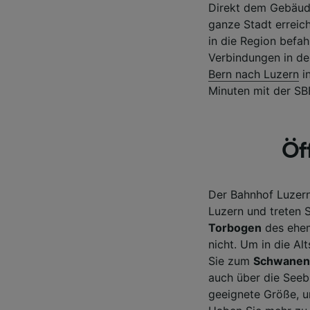
Direkt dem Gebäude
Liste de
ganze Stadt errei
in die Region befah
Verbindungen in der
Bern nach Luzern
i
Minuten mit der SB
Öf
Der Bahnhof Luzern
Luzern und treten 
Torbogen
des ehem
nicht. Um in die Al
Sie zum
Schwanen
auch über die Seebr
geeignete Größe, u